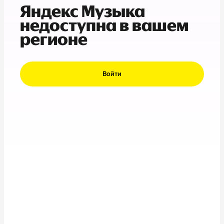
Яндекс Музыка
недоступна в вашем
регионе
Войти