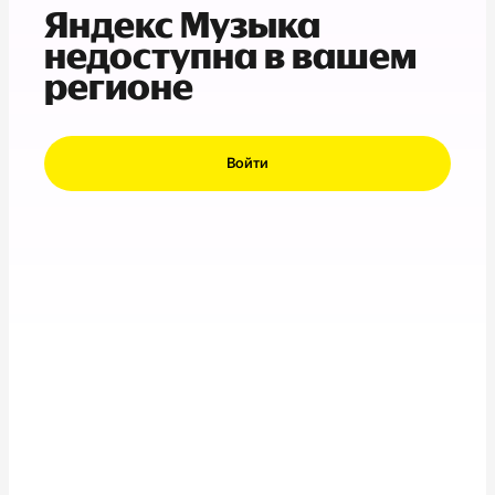
Яндекс Музыка
недоступна в вашем
регионе
Войти