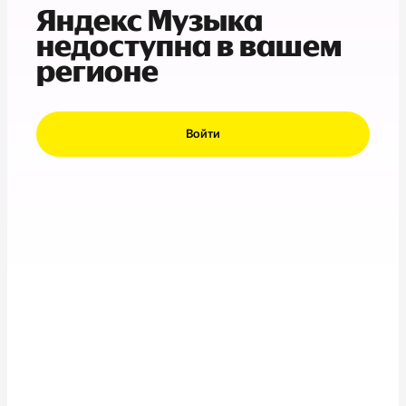
Яндекс Музыка
недоступна в вашем
регионе
Войти