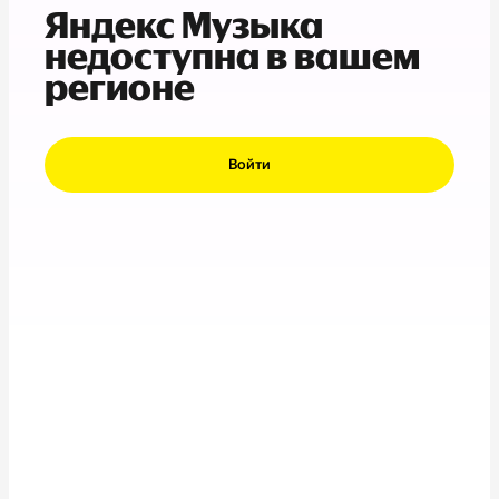
Яндекс Музыка
недоступна в вашем
регионе
Войти