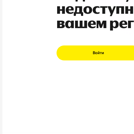
недоступн
вашем ре
Войти