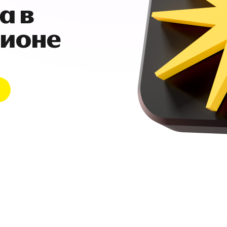
а в
гионе