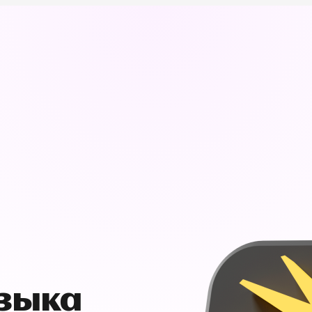
узыка