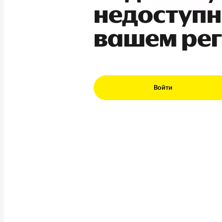
недоступн
вашем ре
Войти