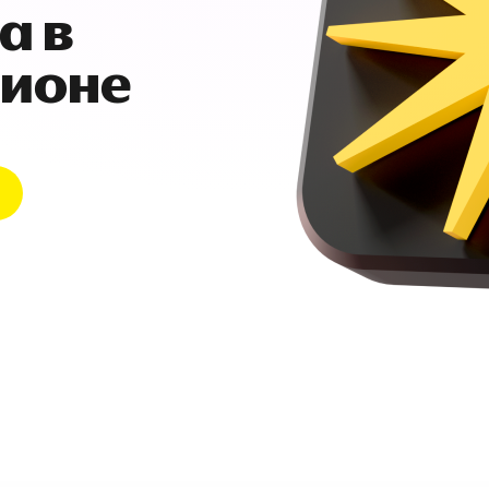
а в
гионе