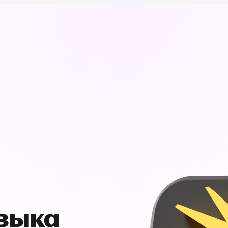
узыка