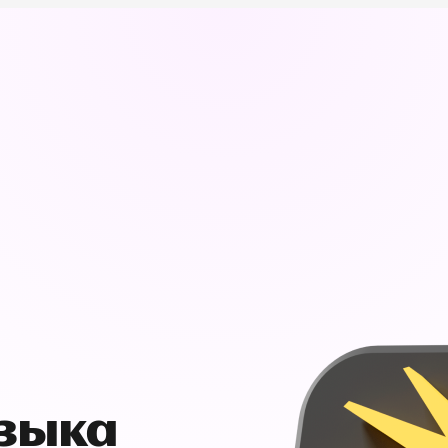
узыка