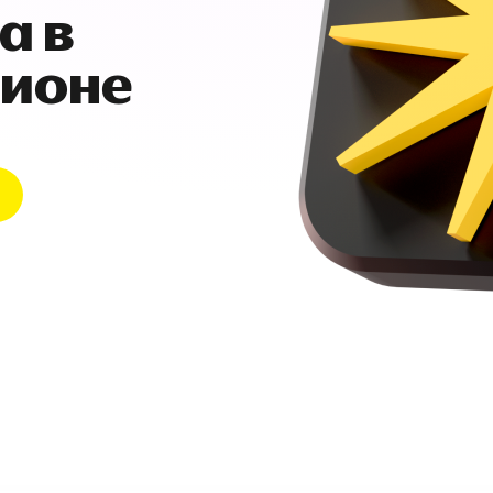
а в
гионе