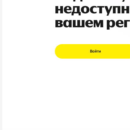
недоступн
вашем ре
Войти