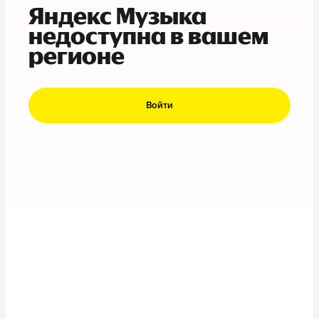
Яндекс Музыка
недоступна в вашем
регионе
Войти