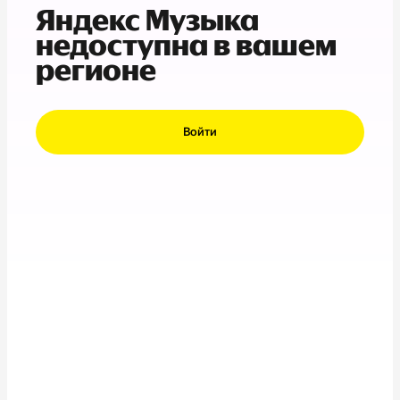
Яндекс Музыка
недоступна в вашем
регионе
Войти