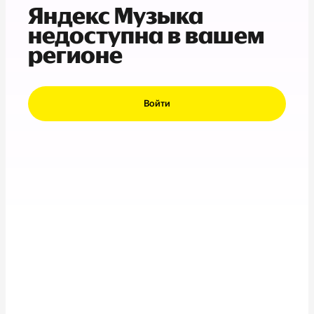
Яндекс Музыка
недоступна в вашем
регионе
Войти