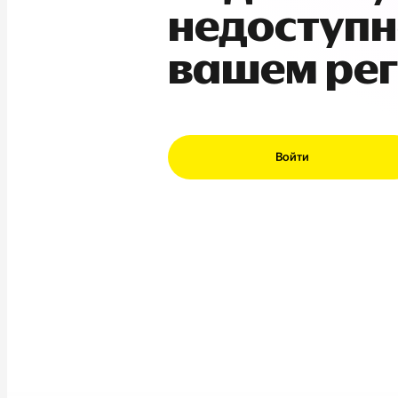
недоступн
вашем ре
Войти