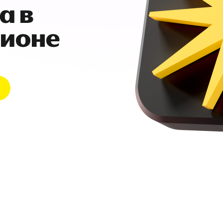
а в
гионе