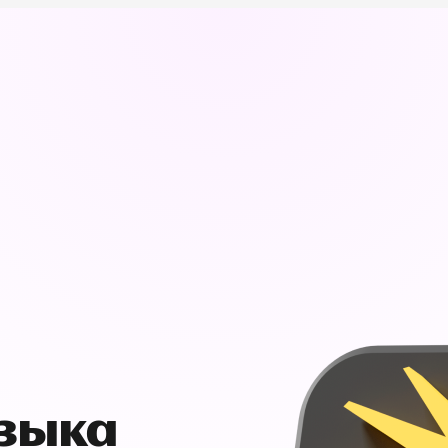
узыка