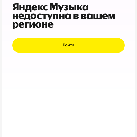
Яндекс Музыка
недоступна в вашем
регионе
Войти