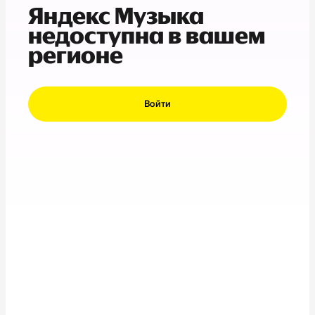
Яндекс Музыка
недоступна в вашем
регионе
Войти