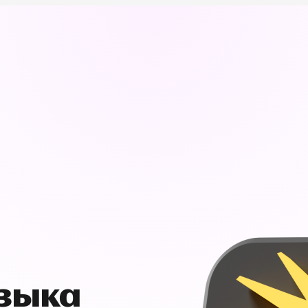
узыка