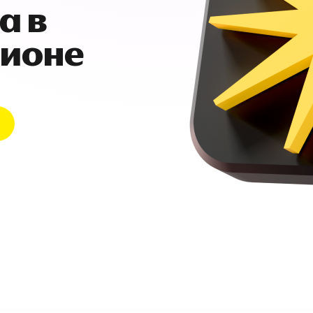
а в
гионе