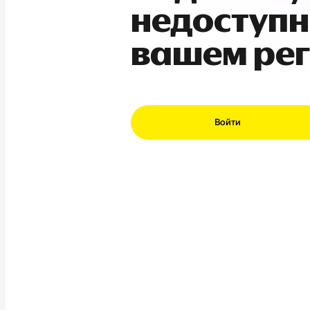
недоступн
вашем ре
Войти