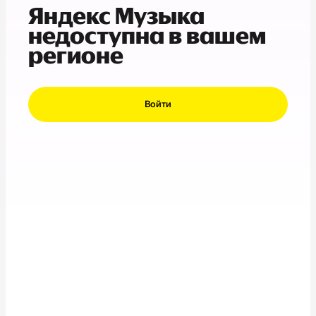
Яндекс Музыка
недоступна в вашем
регионе
Войти