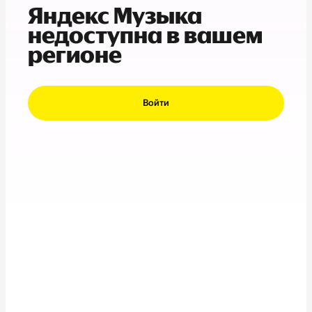
Яндекс Музыка
недоступна в вашем
регионе
Войти