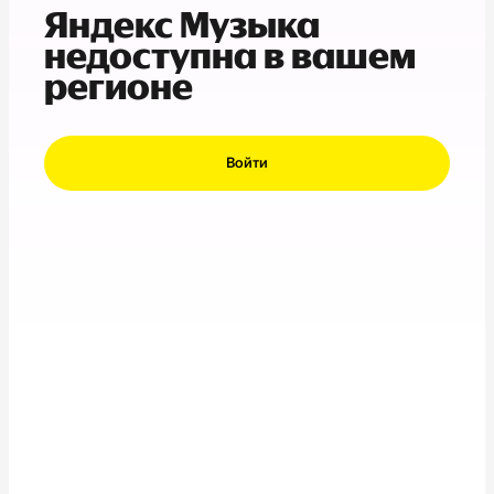
Яндекс Музыка
недоступна в вашем
регионе
Войти