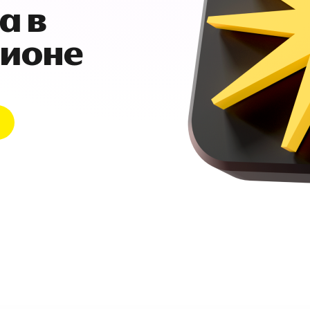
а в
гионе