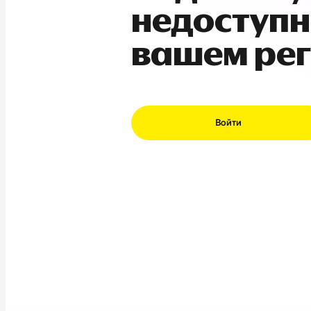
недоступн
вашем ре
Войти