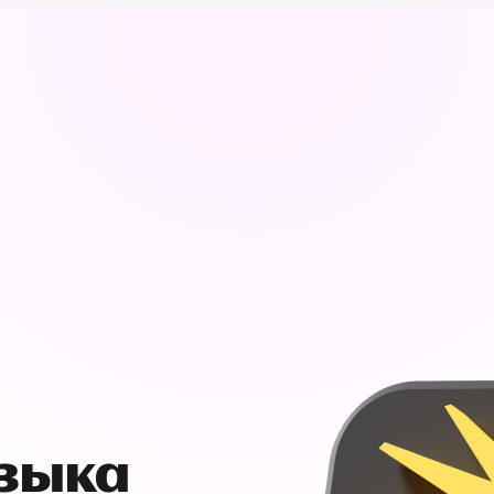
узыка