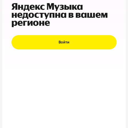
Яндекс Музыка
недоступна в вашем
регионе
Войти