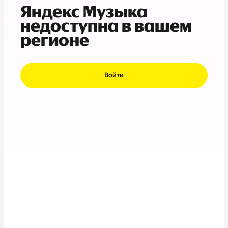
Яндекс Музыка
недоступна в вашем
регионе
Войти