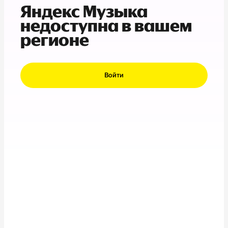
Яндекс Музыка
недоступна в вашем
регионе
Войти