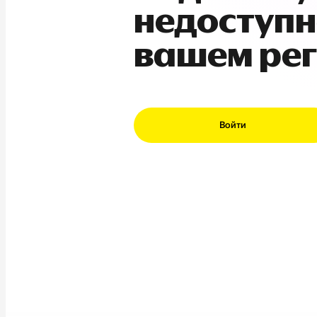
недоступн
вашем ре
Войти