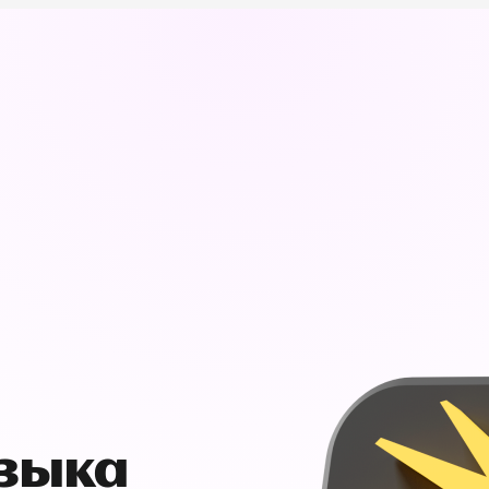
узыка