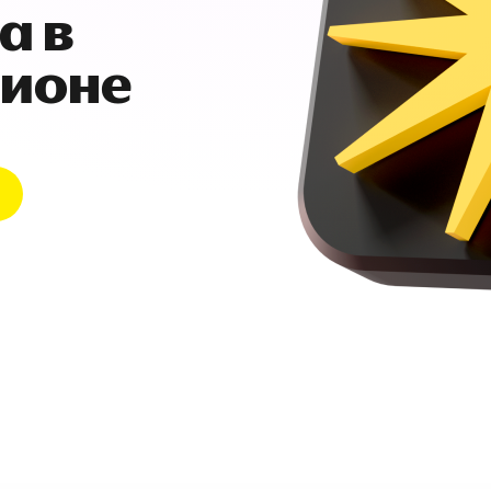
а в
гионе