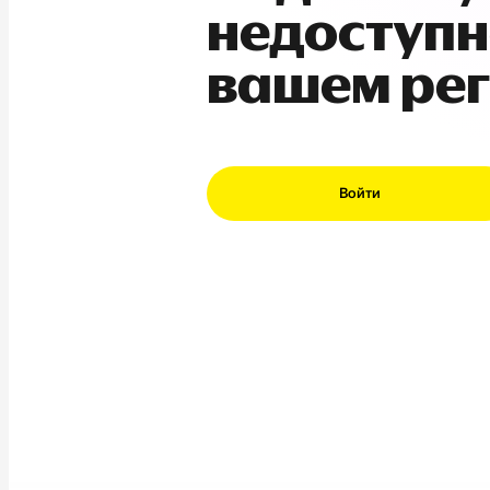
недоступн
вашем ре
Войти