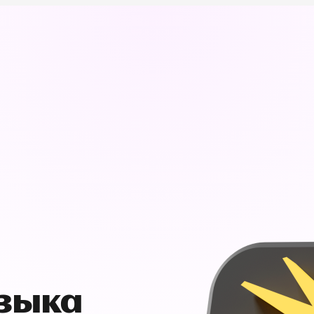
узыка