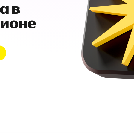
а в
гионе