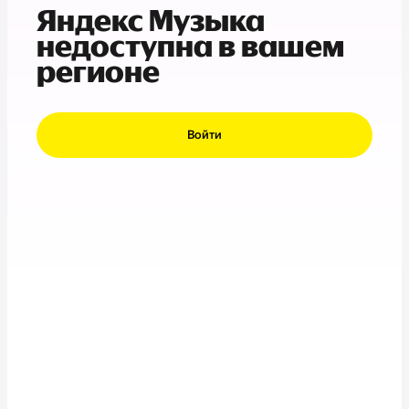
Яндекс Музыка
недоступна в вашем
регионе
Войти