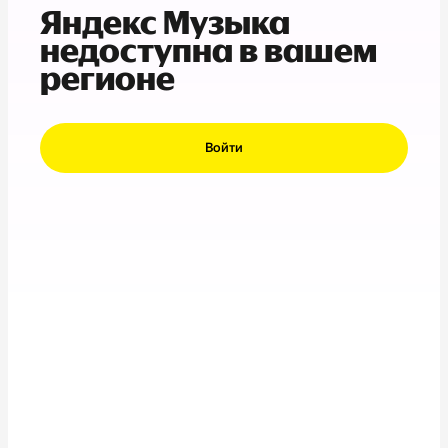
Яндекс Музыка
недоступна в вашем
регионе
Войти