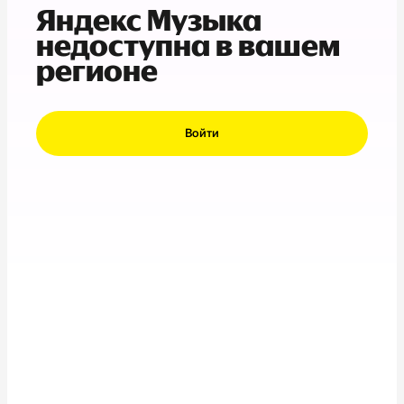
Яндекс Музыка
недоступна в вашем
регионе
Войти