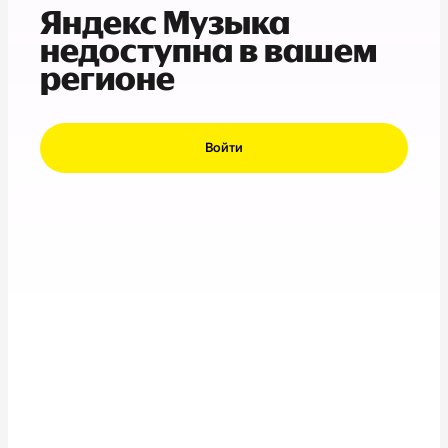
Яндекс Музыка
недоступна в вашем
регионе
Войти