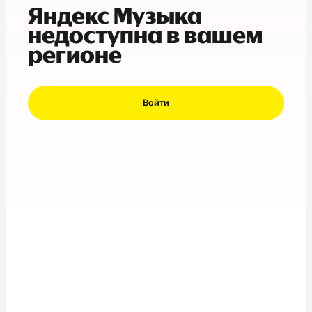
Яндекс Музыка
недоступна в вашем
регионе
Войти