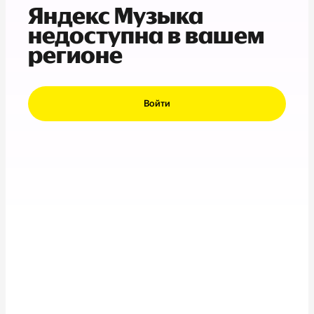
Яндекс Музыка
недоступна в вашем
регионе
Войти