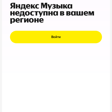
Яндекс Музыка
недоступна в вашем
регионе
Войти