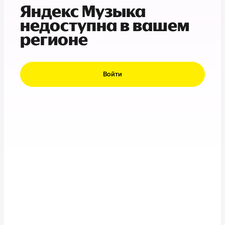
Яндекс Музыка
недоступна в вашем
регионе
Войти