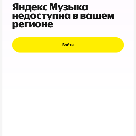
Яндекс Музыка
недоступна в вашем
регионе
Войти