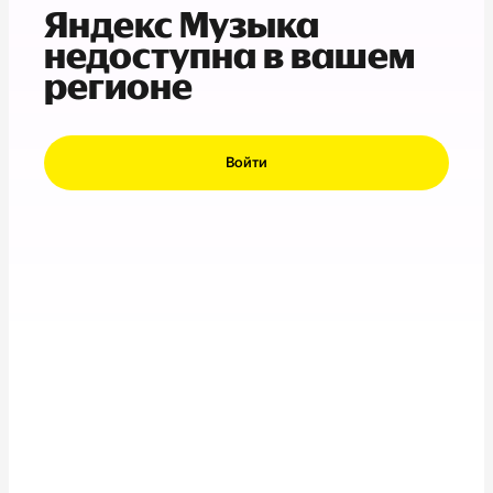
Яндекс Музыка
недоступна в вашем
регионе
Войти