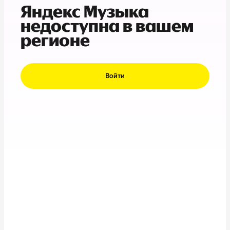
Яндекс Музыка
недоступна в вашем
регионе
Войти