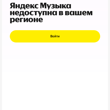
Яндекс Музыка
недоступна в вашем
регионе
Войти