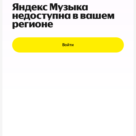
Яндекс Музыка
недоступна в вашем
регионе
Войти