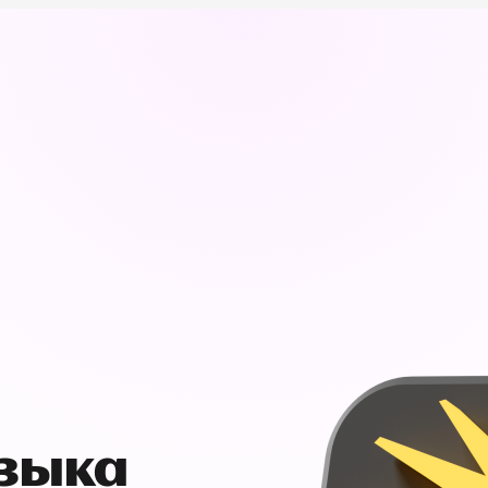
узыка