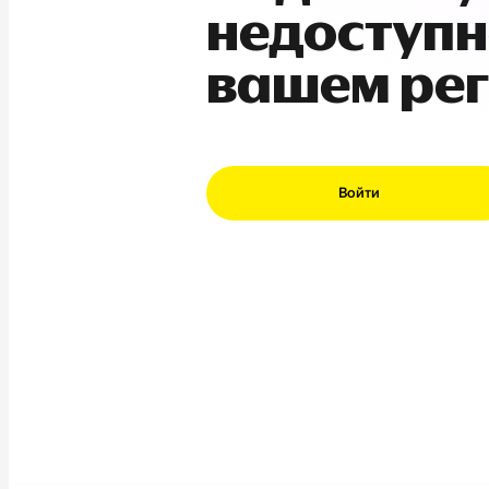
недоступн
вашем ре
Войти