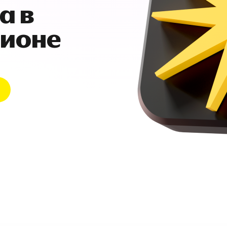
а в
гионе