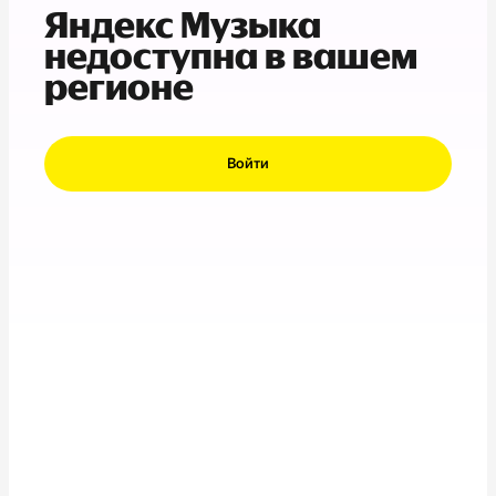
Яндекс Музыка
недоступна в вашем
регионе
Войти