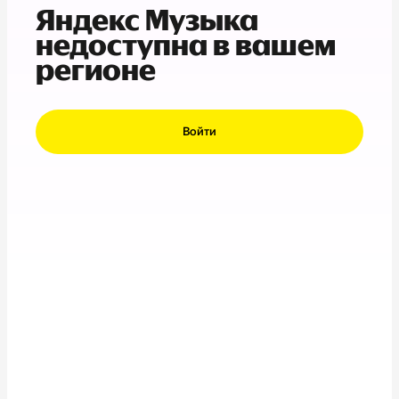
Яндекс Музыка
недоступна в вашем
регионе
Войти