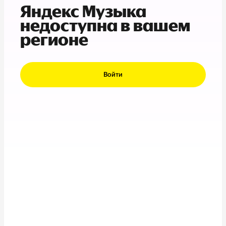
Яндекс Музыка
недоступна в вашем
регионе
Войти