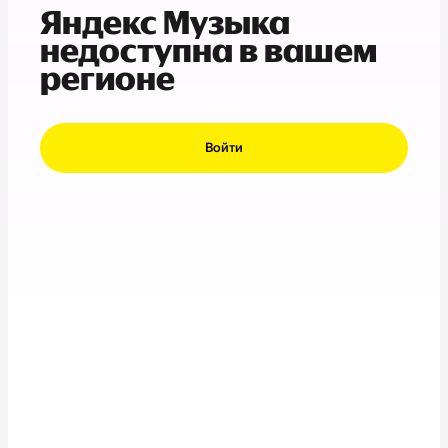
Яндекс Музыка
недоступна в вашем
регионе
Войти