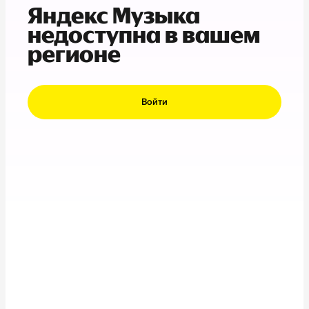
Яндекс Музыка
недоступна в вашем
регионе
Войти