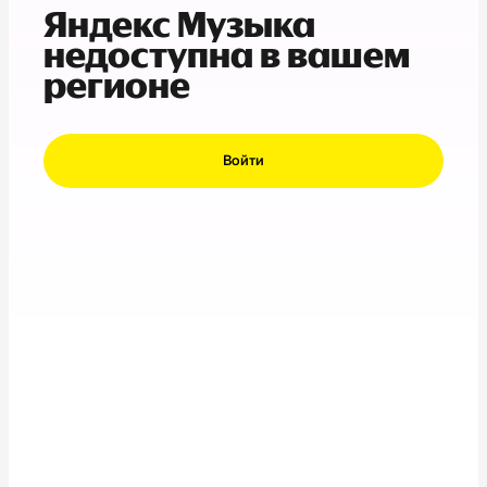
Яндекс Музыка
недоступна в вашем
регионе
Войти