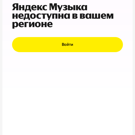
Яндекс Музыка
недоступна в вашем
регионе
Войти