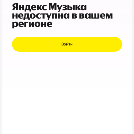
Яндекс Музыка
недоступна в вашем
регионе
Войти