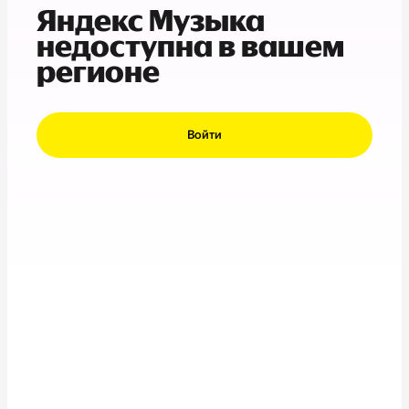
Яндекс Музыка
недоступна в вашем
регионе
Войти