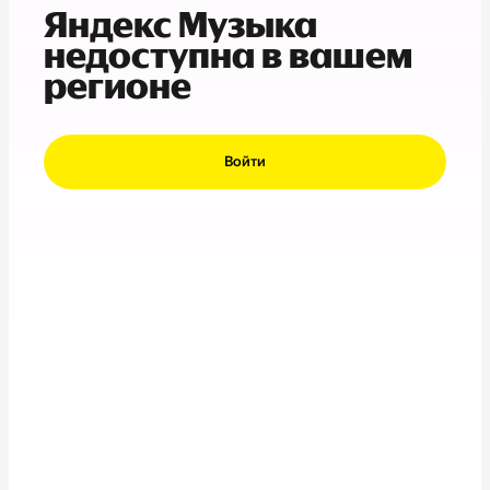
Яндекс Музыка
недоступна в вашем
регионе
Войти