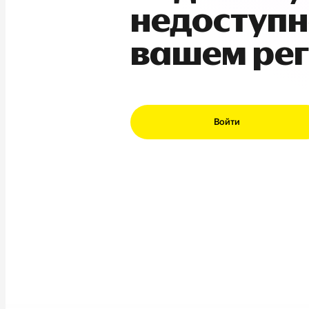
недоступн
вашем ре
Войти