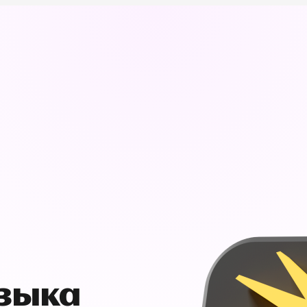
узыка