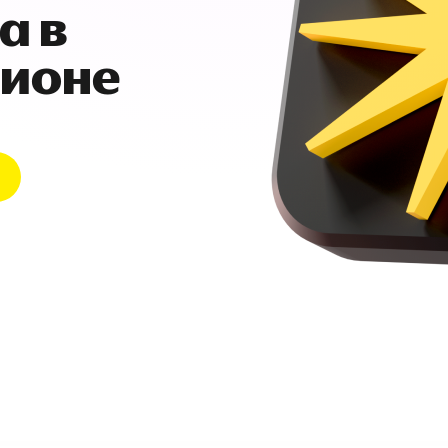
а в
гионе