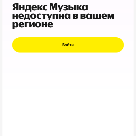
Яндекс Музыка
недоступна в вашем
регионе
Войти