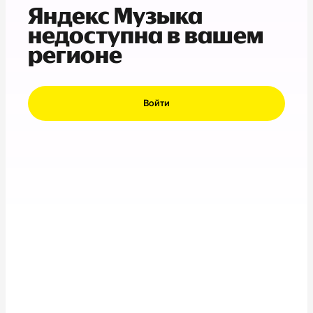
Яндекс Музыка
недоступна в вашем
регионе
Войти